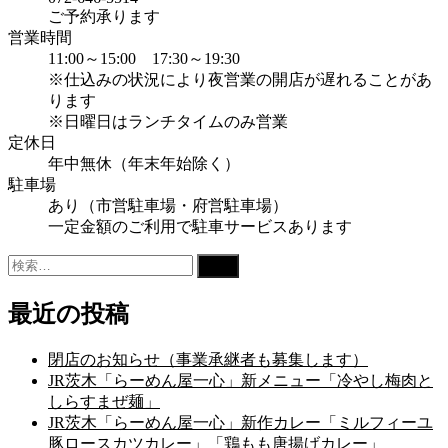
ご予約承ります
営業時間
11:00～15:00 17:30～19:30
※仕込みの状況により夜営業の開店が遅れることがあ
ります
※日曜日はランチタイムのみ営業
定休日
年中無休（年末年始除く）
駐車場
あり（市営駐車場・府営駐車場）
一定金額のご利用で駐車サービスあります
検
索:
最近の投稿
閉店のお知らせ（事業承継者も募集します）
JR茨木「らーめん屋一心」新メニュー「冷やし梅肉と
しらすまぜ麺」
JR茨木「らーめん屋一心」新作カレー「ミルフィーユ
豚ロースカツカレー」「鶏もも唐揚げカレー」