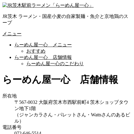
コ
ン
JR茨木 ラーメン・国産小麦の自家製麺・魚介と京地鶏のス
テ
ープ
ン
ツ
メニュー
へ
ス
らーめん屋一心 メニュー
キ
おすすめ
ッ
らーめん屋一心 店舗情報
プ
らーめん屋一心のこだわり
らーめん屋一心 店舗情報
所在地
〒567-0032 大阪府茨木市西駅前町4 茨木ショップタウ
ン地下1階
（ジャンカラさん・パレットさん・Wattsさんのあるビ
ル）
電話番号
072-646-5514