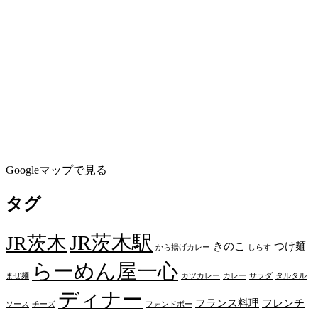
Googleマップで見る
タグ
JR茨木駅
JR茨木
きのこ
つけ麺
から揚げカレー
しらす
らーめん屋一心
まぜ麺
カツカレー
カレー
サラダ
タルタル
ディナー
フランス料理
フレンチ
ソース
チーズ
フォンドボー