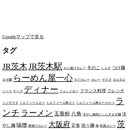
Googleマップで見る
タグ
JR茨木駅
JR茨木
きのこ
つけ麺
から揚げカレー
しらす
らーめん屋一心
まぜ麺
カツカレー
カレー
サラダ
タルタル
ディナー
フランス料理
フレンチ
ソース
チーズ
フォンドボー
ラ
ミニサラダ
ミルフィーユカツ
ミルフィーユ豚カツ
ミルフィーユ豚ロースかつ
ンチ
ラーメン
五香粉
八角
冷
冷やし梅肉としらすまぜ麺
茨
大阪府
味噌
やし麺
定食
担々麺
唐揚げカレー
梅
欧風カレー