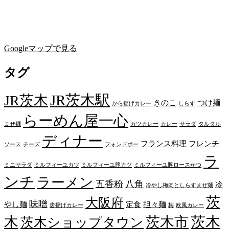
Googleマップで見る
タグ
JR茨木駅
JR茨木
きのこ
つけ麺
から揚げカレー
しらす
らーめん屋一心
まぜ麺
カツカレー
カレー
サラダ
タルタル
ディナー
フランス料理
フレンチ
ソース
チーズ
フォンドボー
ラ
ミニサラダ
ミルフィーユカツ
ミルフィーユ豚カツ
ミルフィーユ豚ロースかつ
ンチ
ラーメン
五香粉
八角
冷
冷やし梅肉としらすまぜ麺
茨
大阪府
味噌
やし麺
定食
担々麺
唐揚げカレー
梅
欧風カレー
茨木
木
茨木市
茨木ショップタウン