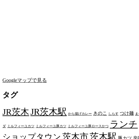
Googleマップで見る
タグ
JR茨木駅
JR茨木
きのこ
つけ麺
から揚げカレー
しらす
ま
ランチ
ダ
ミルフィーユカツ
ミルフィーユ豚カツ
ミルフィーユ豚ロースかつ
茨木駅
茨木市
ショップタウン
豚カツ
辛