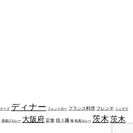
ディナー
フランス料理
フレンチ
チーズ
フォンドボー
ミニサラ
茨木
茨木
大阪府
噌
定食
担々麺
唐揚げカレー
梅
欧風カレー