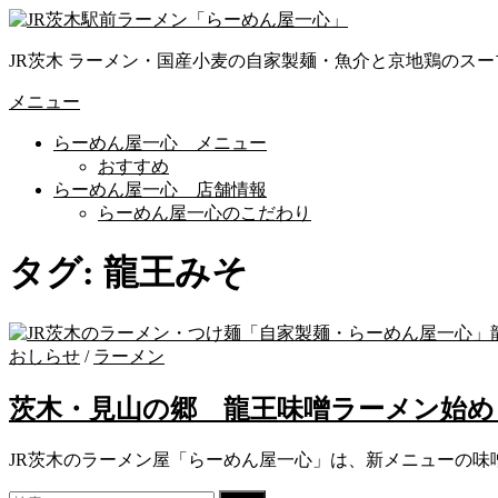
コ
ン
JR茨木 ラーメン・国産小麦の自家製麺・魚介と京地鶏のスー
テ
ン
メニュー
ツ
へ
らーめん屋一心 メニュー
ス
おすすめ
キ
らーめん屋一心 店舗情報
ッ
らーめん屋一心のこだわり
プ
タグ:
龍王みそ
おしらせ
/
ラーメン
茨木・見山の郷 龍王味噌ラーメン始め
JR茨木のラーメン屋「らーめん屋一心」は、新メニューの味噌