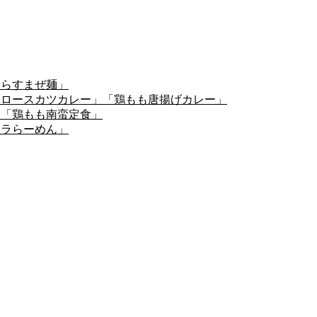
しらすまぜ麺」
豚ロースカツカレー」「鶏もも唐揚げカレー」
」「鶏もも南蛮定食」
ーラらーめん」