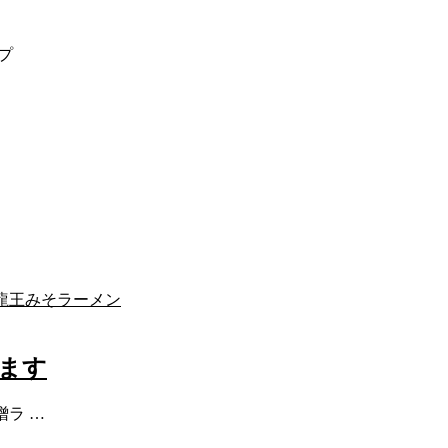
プ
ます
ラ …