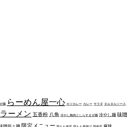
らーめん屋一心
ぜ麺
カツカレー
カレー
サラダ
タルタルソース
ラーメン
五香粉
八角
味
冷やし麺
冷やし梅肉としらすまぜ麺
限定メニュー
味噌担々麺
麻辣
鶏もも南蛮
鶏もも唐揚げ
鶏南蛮